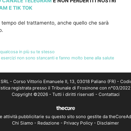
RO CANALE TELEGRAM
E
NON PERDERTI I NOSTRI
RAM
E TIK TOK
al tempo del trattamento, anche quello che sarà
o.
 qualcosa in più su te stesso
 esercizi non sono stancanti e fanno molto bene alla salute
RL - Corso Vittorio Emanuele II, 13, 03018 Paliano (FR) - Codi
istica registrata presso il Tribunale di Frosinone con n°03/202
Copyright ©2026 - Tutti i diritti riservati -
Contattaci
e attività pubblicitarie su questo sito sono gestite da theCoreA
Chi Siamo
-
Redazione
-
Privacy Policy
-
Disclaimer