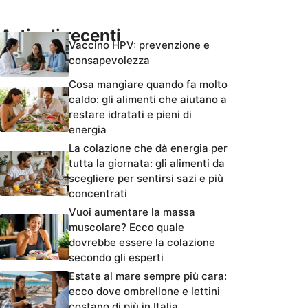
Articoli recenti
Vaccino HPV: prevenzione e
consapevolezza
Cosa mangiare quando fa molto
caldo: gli alimenti che aiutano a
restare idratati e pieni di
energia
La colazione che dà energia per
tutta la giornata: gli alimenti da
scegliere per sentirsi sazi e più
concentrati
Vuoi aumentare la massa
muscolare? Ecco quale
dovrebbe essere la colazione
secondo gli esperti
Estate al mare sempre più cara:
ecco dove ombrellone e lettini
costano di più in Italia