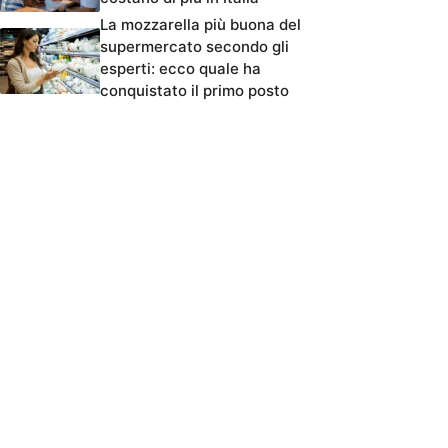
La mozzarella più buona del
supermercato secondo gli
esperti: ecco quale ha
conquistato il primo posto