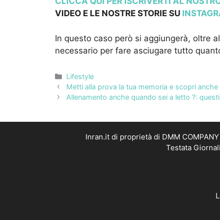
CLICCA QUI PER ISCRIVERTI AL NOST
VIDEO E LE NOSTRE STORIE SU
INSTAG
In questo caso però si aggiungerà, oltre 
necessario per fare asciugare tutto quant
Categorie
Lifestyle
Metti alla prova la tua memoria e scopri anche
Allenamento anche quando sei a letto ?: questi
Inran.it di proprietà di DMM COMPANY S
Testata Giornal
L