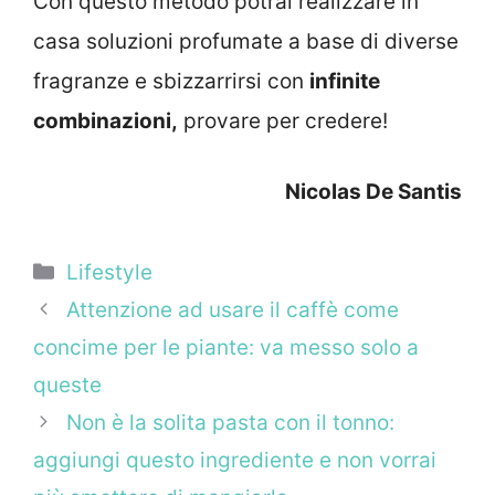
Con questo metodo potrai realizzare in
casa soluzioni profumate a base di diverse
fragranze e sbizzarrirsi con
infinite
combinazioni,
provare per credere!
Nicolas De Santis
Categorie
Lifestyle
Attenzione ad usare il caffè come
concime per le piante: va messo solo a
queste
Non è la solita pasta con il tonno:
aggiungi questo ingrediente e non vorrai