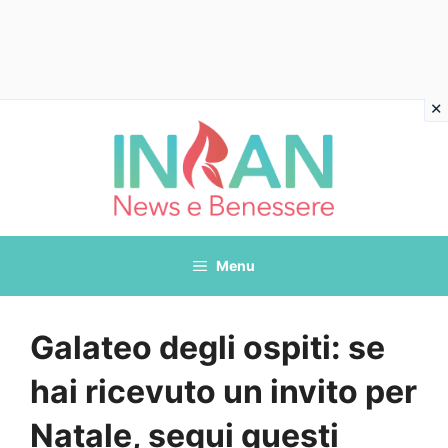
Vai
al
contenuto
Menu
Galateo degli ospiti: se
hai ricevuto un invito per
Natale, segui questi