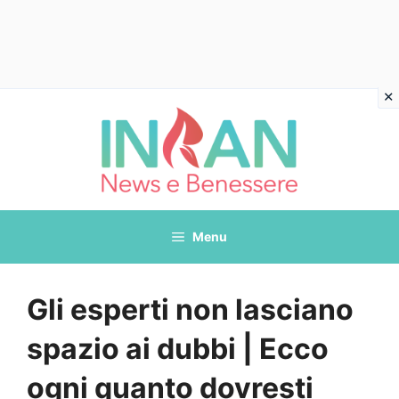
Vai
al
contenuto
Menu
Gli esperti non lasciano
spazio ai dubbi | Ecco
ogni quanto dovresti