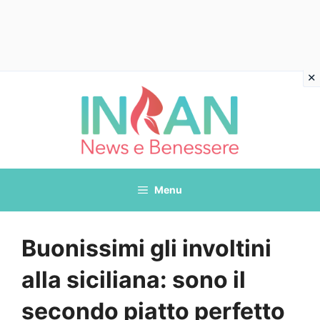
Vai
al
contenuto
Menu
Buonissimi gli involtini
alla siciliana: sono il
secondo piatto perfetto