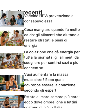
Articoli recenti
Vaccino HPV: prevenzione e
consapevolezza
Cosa mangiare quando fa molto
caldo: gli alimenti che aiutano a
restare idratati e pieni di
energia
La colazione che dà energia per
tutta la giornata: gli alimenti da
scegliere per sentirsi sazi e più
concentrati
Vuoi aumentare la massa
muscolare? Ecco quale
dovrebbe essere la colazione
secondo gli esperti
Estate al mare sempre più cara:
ecco dove ombrellone e lettini
costano di più in Italia