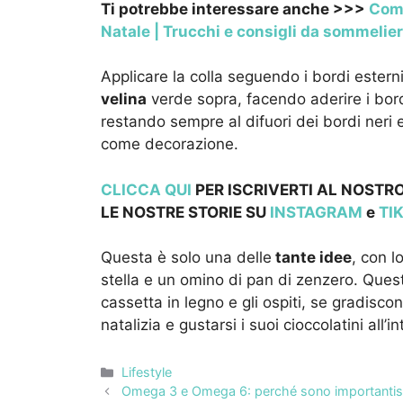
Ti potrebbe interessare anche >>>
Come
Natale | Trucchi e consigli da sommelier
Applicare la colla seguendo i bordi estern
velina
verde sopra, facendo aderire i bordi 
restando sempre al difuori dei bordi neri e
come decorazione.
CLICCA QUI
PER ISCRIVERTI AL NOSTRO
LE NOSTRE STOR
IE SU
INSTAGRAM
e
TI
Questa è solo una delle
tante idee
, con 
stella e un omino di pan di zenzero. Questi
cassetta in legno e gli ospiti, se gradis
natalizia e gustarsi i suoi cioccolatini all’i
Categorie
Lifestyle
Omega 3 e Omega 6: perché sono importantissimi 