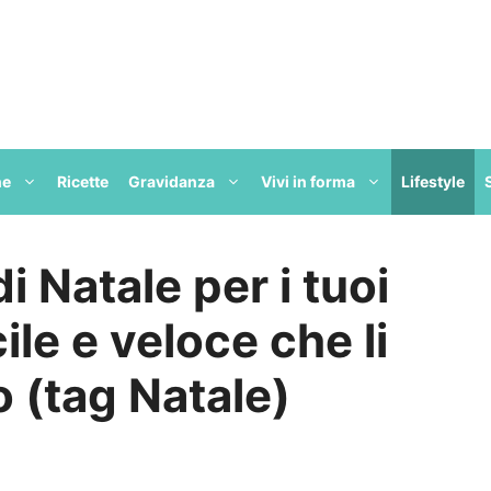
ne
Ricette
Gravidanza
Vivi in forma
Lifestyle
di Natale per i tuoi
cile e veloce che li
o (tag Natale)