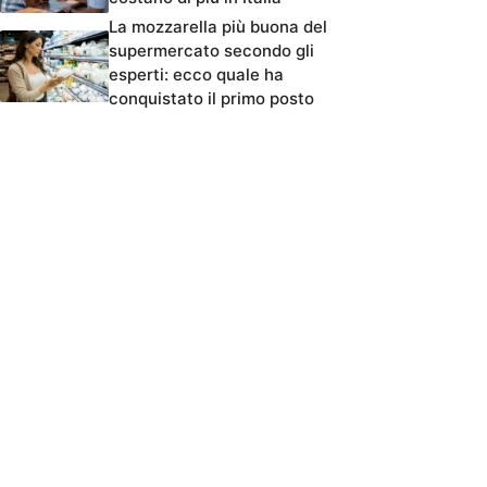
La mozzarella più buona del
supermercato secondo gli
esperti: ecco quale ha
conquistato il primo posto