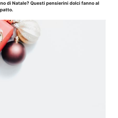
orno di Natale? Questi pensierini dolci fanno al
patto.