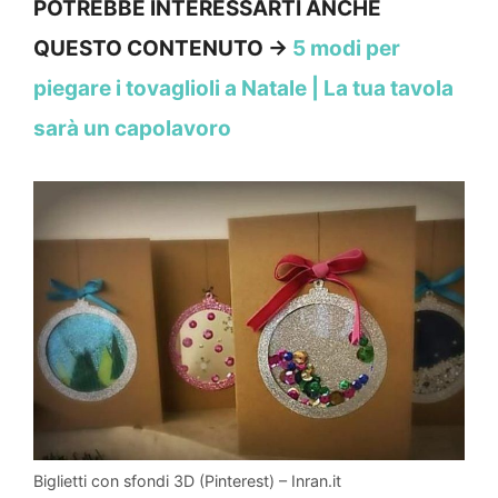
POTREBBE INTERESSARTI ANCHE
QUESTO CONTENUTO →
5 modi per
piegare i tovaglioli a Natale | La tua tavola
sarà un capolavoro
Biglietti con sfondi 3D (Pinterest) – Inran.it