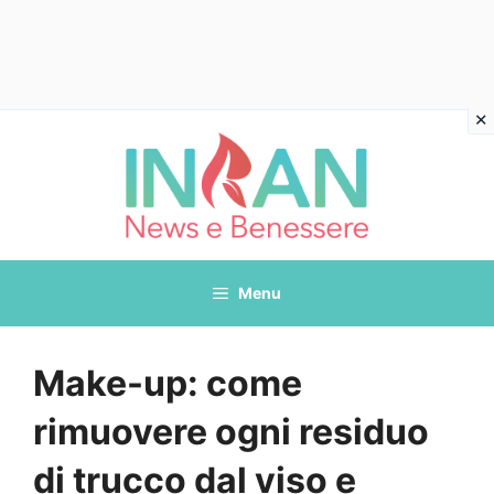
Vai
al
contenuto
Menu
Make-up: come
rimuovere ogni residuo
di trucco dal viso e