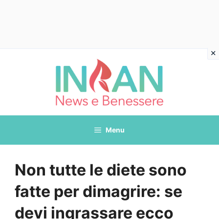
Vai
al
contenuto
Menu
Non tutte le diete sono
fatte per dimagrire: se
devi ingrassare ecco