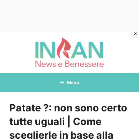
Vai
al
contenuto
Menu
Patate ?: non sono certo
tutte uguali | Come
sceglierle in base alla