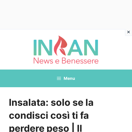
Vai
al
contenuto
Menu
Insalata: solo se la
condisci così ti fa
perdere peso | Il