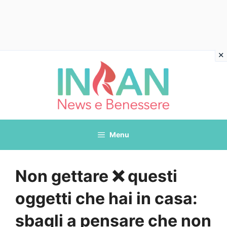
Vai
al
contenuto
Menu
Non gettare ❌ questi
oggetti che hai in casa:
sbagli a pensare che non