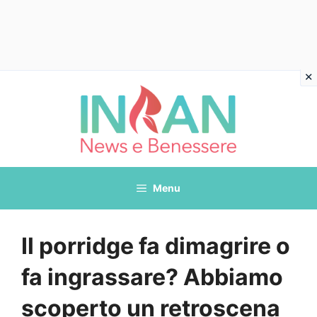
Vai
al
contenuto
Menu
Il porridge fa dimagrire o
fa ingrassare? Abbiamo
scoperto un retroscena