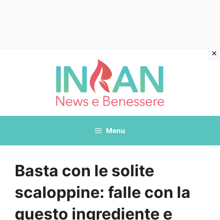
Vai
al
contenuto
Menu
Basta con le solite
scaloppine: falle con la
questo ingrediente e