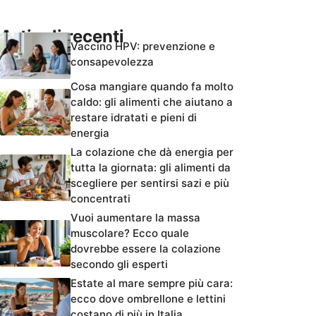
Articoli recenti
Vaccino HPV: prevenzione e
consapevolezza
Cosa mangiare quando fa molto
caldo: gli alimenti che aiutano a
restare idratati e pieni di
energia
La colazione che dà energia per
tutta la giornata: gli alimenti da
scegliere per sentirsi sazi e più
concentrati
Vuoi aumentare la massa
muscolare? Ecco quale
dovrebbe essere la colazione
secondo gli esperti
Estate al mare sempre più cara:
ecco dove ombrellone e lettini
costano di più in Italia