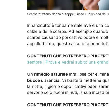
Scarpe puzzano donna si tappa il naso (Download da Ca
Innanzitutto è fondamentale avere una cor
calze e delle scarpe. Ad esempio quando p
scarpe causando poi cattivo odore è molto 
appallottolato, questo assorbirà bene tutt
CONTENUTI CHE POTREBBERO PIACERT
sempre | Prova e vedrai subito una grand
Un
rimedio naturale
infallibile per elimin
bucce d’arancia
. Vi basterà metterne qua
la notte, il giorno dopo i cattivi odori sa
servono solo pochi minuti, la sua incredibi
CONTENUTI CHE POTREBBERO PIACERT