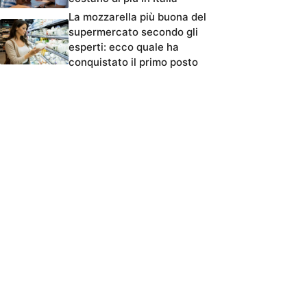
La mozzarella più buona del
supermercato secondo gli
esperti: ecco quale ha
conquistato il primo posto