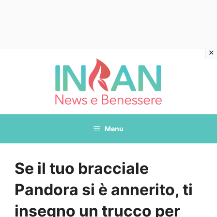
Vai
al
contenuto
Menu
Se il tuo bracciale
Pandora si è annerito, ti
insegno un trucco per