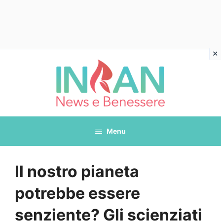
Vai
al
contenuto
Menu
Il nostro pianeta
potrebbe essere
senziente? Gli scienziati