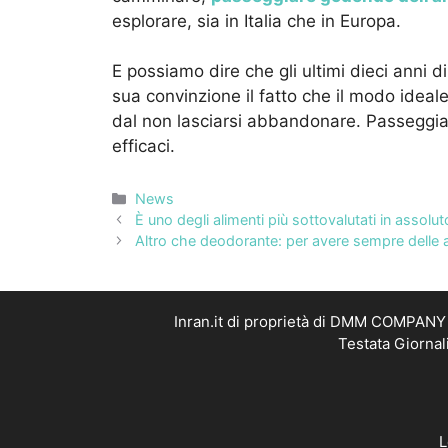
esplorare, sia in Italia che in Europa.
E possiamo dire che gli ultimi dieci anni di
sua convinzione il fatto che il modo ideal
dal non lasciarsi abbandonare. Passeggiar
efficaci.
Categorie
News
È uno degli alimenti più sottovalutati in assolut
Altro che deodorante: per avere sempre delle 
Inran.it di proprietà di DMM COMPANY S
Testata Giornal
L