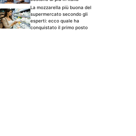
La mozzarella più buona del
supermercato secondo gli
esperti: ecco quale ha
conquistato il primo posto