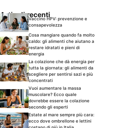
Articoli recenti
Vaccino HPV: prevenzione e
consapevolezza
Cosa mangiare quando fa molto
caldo: gli alimenti che aiutano a
restare idratati e pieni di
energia
La colazione che dà energia per
tutta la giornata: gli alimenti da
scegliere per sentirsi sazi e più
concentrati
Vuoi aumentare la massa
muscolare? Ecco quale
dovrebbe essere la colazione
secondo gli esperti
Estate al mare sempre più cara:
ecco dove ombrellone e lettini
costano di più in Italia