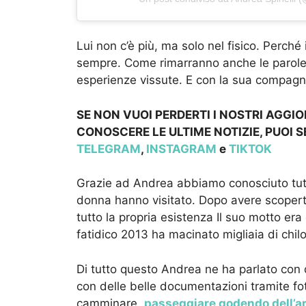
Lui non c’è più, ma solo nel fisico. Perché
sempre. Come rimarranno anche le parole c
esperienze vissute. E con la sua compagna
SE NON VUOI PERDERTI I NOSTRI AGGI
CONOSCERE LE ULTIME NOTIZIE, PUOI S
TELEGRAM
,
INSTAGRAM
e
TIKTOK
Grazie ad Andrea abbiamo conosciuto tutte
donna hanno visitato. Dopo avere scopert
tutto la propria esistenza Il suo motto er
fatidico 2013 ha macinato migliaia di chil
Di tutto questo Andrea ne ha parlato con de
con delle belle documentazioni tramite fo
camminare,
passeggiare godendo dell’ar