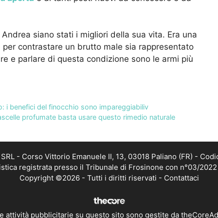
 Andrea siano stati i migliori della sua vita. Era una
e per contrastare un brutto male sia rappresentato
e e parlare di questa condizione sono le armi più
o: i benefici del finocchio sono impareggiabiliv
ascelle profumate basta usare questo rimedio naturale
RL - Corso Vittorio Emanuele II, 13, 03018 Paliano (FR) - Codi
istica registrata presso il Tribunale di Frosinone con n°03/202
Copyright ©2026 - Tutti i diritti riservati -
Contattaci
e attività pubblicitarie su questo sito sono gestite da theCoreA