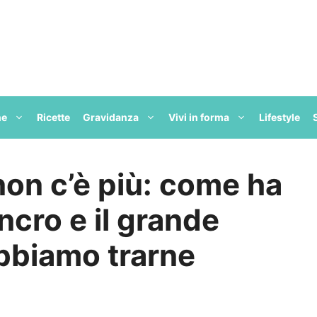
ne
Ricette
Gravidanza
Vivi in forma
Lifestyle
non c’è più: come ha
ncro e il grande
bbiamo trarne