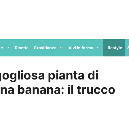
ne
Ricette
Gravidanza
Vivi in forma
Lifestyle
gogliosa pianta di
una banana: il trucco