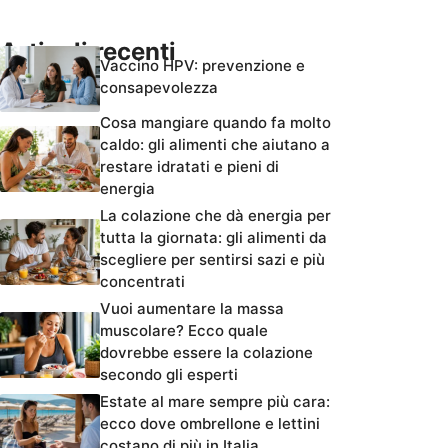
Articoli recenti
Vaccino HPV: prevenzione e
consapevolezza
Cosa mangiare quando fa molto
caldo: gli alimenti che aiutano a
restare idratati e pieni di
energia
La colazione che dà energia per
tutta la giornata: gli alimenti da
scegliere per sentirsi sazi e più
concentrati
Vuoi aumentare la massa
muscolare? Ecco quale
dovrebbe essere la colazione
secondo gli esperti
Estate al mare sempre più cara:
ecco dove ombrellone e lettini
costano di più in Italia