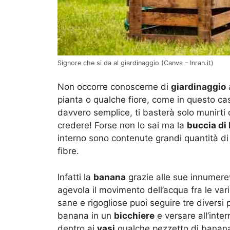
Signore che si da al giardinaggio (Canva – Inran.it)
Non occorre conoscerne di
giardinaggio
a
pianta o qualche fiore, come in questo caso
davvero semplice, ti basterà solo munirti 
credere! Forse non lo sai ma la
buccia di
interno sono contenute grandi quantità d
fibre.
Infatti la
banana
grazie alle sue innumerevo
agevola il movimento dell’acqua fra le varie
sane e rigogliose puoi seguire tre diversi
banana in un
bicchiere
e versare all’inte
dentro ai
vasi
qualche pezzetto di banana,