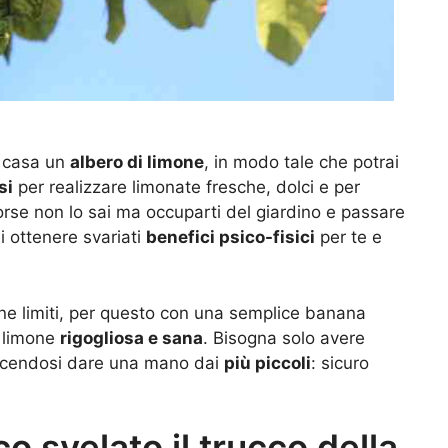
a casa un
albero di limone
, in modo tale che potrai
si
per realizzare limonate fresche, dolci e per
forse non lo sai ma occuparti del giardino e passare
di ottenere svariati
benefici psico-fisici
per te e
one limiti, per questo con una semplice banana
i limone
rigogliosa e sana
. Bisogna solo avere
facendosi dare una mano dai
più piccoli
: sicuro
o svelato il trucco della