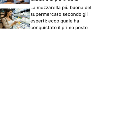
La mozzarella più buona del
supermercato secondo gli
esperti: ecco quale ha
conquistato il primo posto