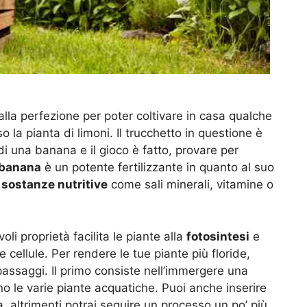
lla perfezione per poter coltivare in casa qualche
 la pianta di limoni. Il trucchetto in questione è
di una banana e il gioco è fatto, provare per
 banana
è un potente fertilizzante in quanto al suo
i
sostanze nutritive
come sali minerali, vitamine o
li proprietà facilita le piante alla
fotosintesi
e
 cellule. Per rendere le tue piante più floride,
 passaggi. Il primo consiste nell’immergere una
rno le varie piante acquatiche. Puoi anche inserire
 altrimenti potrai seguire un processo un po’ più