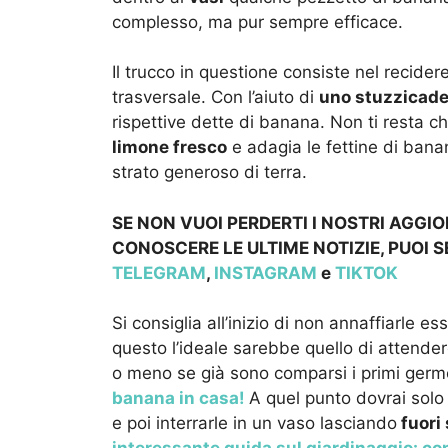
complesso, ma pur sempre efficace.
Il trucco in questione consiste nel recid
trasversale. Con l’aiuto di
uno stuzzicade
rispettive dette di banana. Non ti resta che
limone fresco
e adagia le fettine di bana
strato generoso di terra.
SE NON VUOI PERDERTI I NOSTRI AGGI
CONOSCERE LE ULTIME NOTIZIE, PUOI S
TELEGRAM
,
INSTAGRAM
e
TIKTOK
Si consiglia all’inizio di non annaffiarle 
questo l’ideale sarebbe quello di attend
o meno se già sono comparsi i primi germ
banana in casa!
A quel punto dovrai solo 
e poi interrarle in un vaso lasciando
fuori 