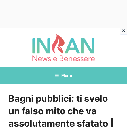
Vai
al
contenuto
Menu
Bagni pubblici: ti svelo
un falso mito che va
assolutamente sfatato |