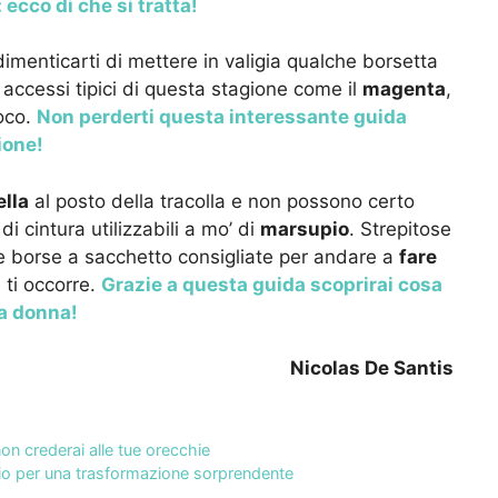
 ecco di che si tratta!
imenticarti di mettere in valigia qualche borsetta
 e accessi tipici di questa stagione come il
magenta
,
uoco.
Non perderti questa interessante guida
ione!
ella
al posto della tracolla e non possono certo
i cintura utilizzabili a mo’ di
marsupio
. Strepitose
le borse a sacchetto consigliate per andare a
fare
 ti occorre.
Grazie a questa guida scoprirai cosa
a donna!
Nicolas De Santis
non crederai alle tue orecchie
rario per una trasformazione sorprendente