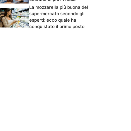
La mozzarella più buona del
supermercato secondo gli
esperti: ecco quale ha
conquistato il primo posto