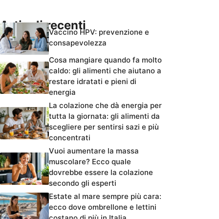
Articoli recenti
Vaccino HPV: prevenzione e
consapevolezza
Cosa mangiare quando fa molto
caldo: gli alimenti che aiutano a
restare idratati e pieni di
energia
La colazione che dà energia per
tutta la giornata: gli alimenti da
scegliere per sentirsi sazi e più
concentrati
Vuoi aumentare la massa
muscolare? Ecco quale
dovrebbe essere la colazione
secondo gli esperti
Estate al mare sempre più cara:
ecco dove ombrellone e lettini
costano di più in Italia