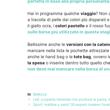
perfetta in base alla propria personalità:
Hai in programma qualche
viaggio
? Non d
a tracolla di pelle dai colori più disparati
il giallo ocra, i
colori pastello
e il rosso f
sulle borse più utilizzate in questa stag
Bellissime anche le
versioni con la caten
mancare nella lista le pochette attrezzate d
anche le hand bag o le
tote bag
, ovvero 
la spesa
o inserire dentro tutto quello che
non deve mai mancare nella borsa di un
Categorie
Bellezza
Lidl: scoperta l’azienda che produce la pasta, 
Sport: mattina o sera? Gli esperti rivelano l’o