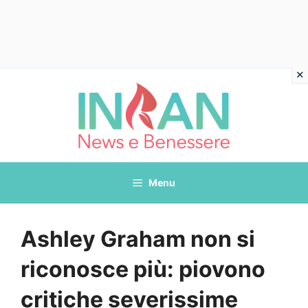
Vai
al
contenuto
Menu
Ashley Graham non si
riconosce più: piovono
critiche severissime