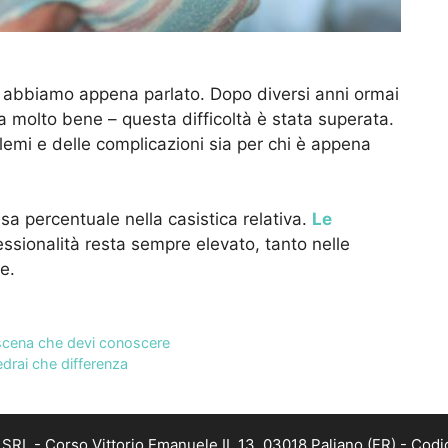
e abbiamo appena parlato. Dopo diversi anni ormai
tia molto bene – questa difficoltà è stata superata.
lemi e delle complicazioni sia per chi è appena
a percentuale nella casistica relativa.
Le
ofessionalità resta sempre elevato, tanto nelle
e.
roscena che devi conoscere
vedrai che differenza
RL - Corso Vittorio Emanuele II, 13, 03018 Paliano (FR) - Codi