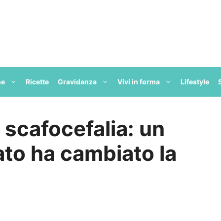
ne
Ricette
Gravidanza
Vivi in forma
Lifestyle
 scafocefalia: un
ato ha cambiato la