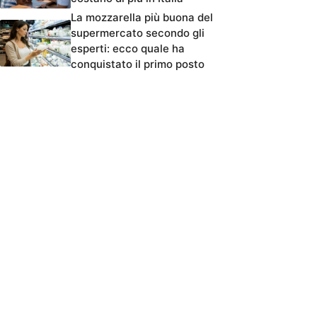
La mozzarella più buona del
supermercato secondo gli
esperti: ecco quale ha
conquistato il primo posto