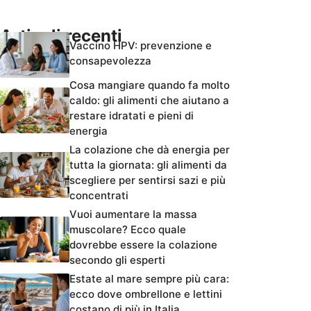
Articoli recenti
Vaccino HPV: prevenzione e
consapevolezza
Cosa mangiare quando fa molto
caldo: gli alimenti che aiutano a
restare idratati e pieni di
energia
La colazione che dà energia per
tutta la giornata: gli alimenti da
scegliere per sentirsi sazi e più
concentrati
Vuoi aumentare la massa
muscolare? Ecco quale
dovrebbe essere la colazione
secondo gli esperti
Estate al mare sempre più cara:
ecco dove ombrellone e lettini
costano di più in Italia