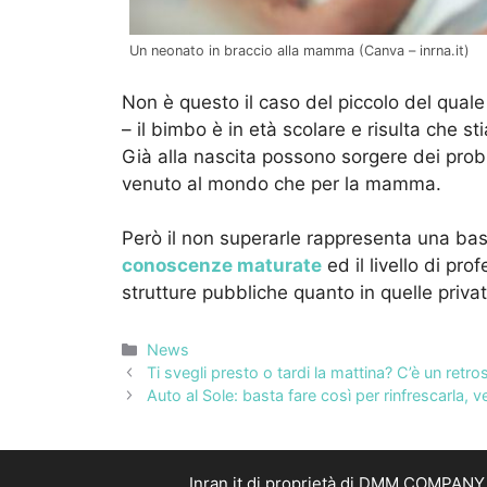
Un neonato in braccio alla mamma (Canva – inrna.it)
Non è questo il caso del piccolo del qual
– il bimbo è in età scolare e risulta che s
Già alla nascita possono sorgere dei prob
venuto al mondo che per la mamma.
Però il non superarle rappresenta una bass
conoscenze maturate
ed il livello di pr
strutture pubbliche quanto in quelle privat
Categorie
News
Ti svegli presto o tardi la mattina? C’è un ret
Auto al Sole: basta fare così per rinfrescarla, 
Inran.it di proprietà di DMM COMPANY S