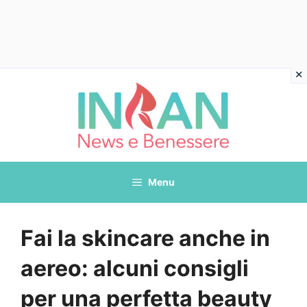
Vai
al
contenuto
Menu
Fai la skincare anche in
aereo: alcuni consigli
per una perfetta beauty