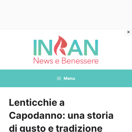
Vai
al
contenuto
Menu
Lenticchie a
Capodanno: una storia
di gusto e tradizione