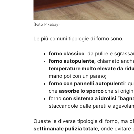
(Foto Pixabay)
Le più comuni tipologie di forno sono:
forno classico
: da pulire e sgrass
forno autopulente,
chiamato anche f
temperature molto elevate da ridu
mano poi con un panno;
forno con pannelli autopulenti
: q
che
assorbe lo sporco
che si origi
forno
con sistema a idrolisi “bagna
staccandole dalle pareti e agevoland
Queste le diverse tipologie di forno, ma 
settimanale pulizia totale,
onde evitare c