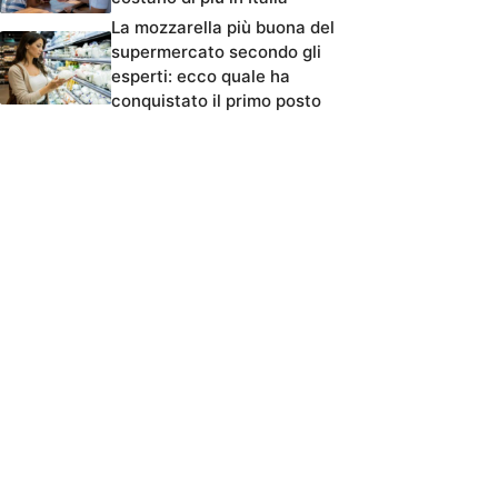
La mozzarella più buona del
supermercato secondo gli
esperti: ecco quale ha
conquistato il primo posto