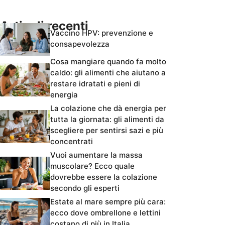
Articoli recenti
Vaccino HPV: prevenzione e
consapevolezza
Cosa mangiare quando fa molto
caldo: gli alimenti che aiutano a
restare idratati e pieni di
energia
La colazione che dà energia per
tutta la giornata: gli alimenti da
scegliere per sentirsi sazi e più
concentrati
Vuoi aumentare la massa
muscolare? Ecco quale
dovrebbe essere la colazione
secondo gli esperti
Estate al mare sempre più cara:
ecco dove ombrellone e lettini
costano di più in Italia