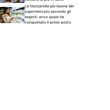
La mozzarella più buona del
supermercato secondo gli
esperti: ecco quale ha
conquistato il primo posto