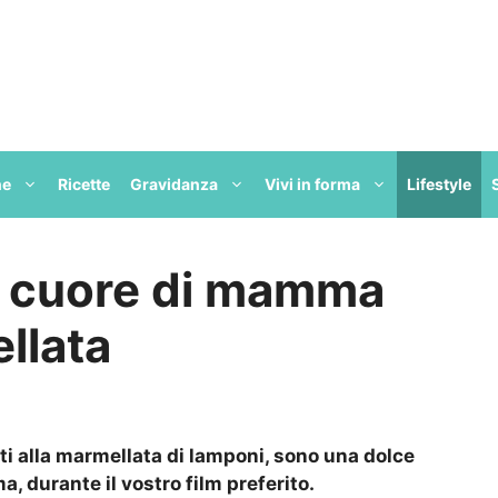
ne
Ricette
Gravidanza
Vivi in forma
Lifestyle
li cuore di mamma
ellata
iti alla marmellata di lamponi, sono una dolce
 durante il vostro film preferito.