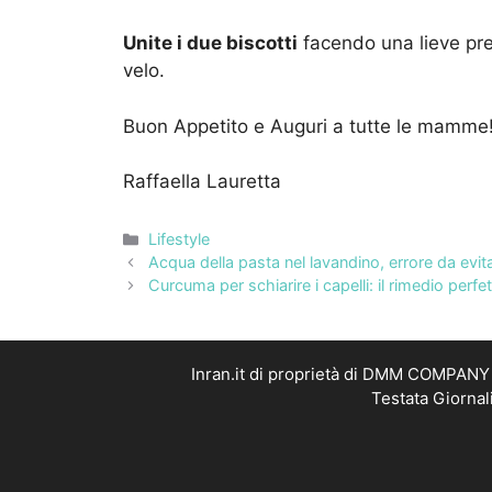
Unite i due biscotti
facendo una lieve pre
velo.
Buon Appetito e Auguri a tutte le mamme
Raffaella Lauretta
Categorie
Lifestyle
Acqua della pasta nel lavandino, errore da evita
Curcuma per schiarire i capelli: il rimedio perf
Inran.it di proprietà di DMM COMPANY S
Testata Giornal