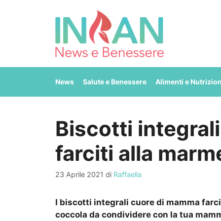
Vai
al
contenuto
News
Salute e Benessere
Alimenti e Nutrizio
Biscotti integra
farciti alla marm
23 Aprile 2021
di
Raffaella
I biscotti integrali cuore di mamma farc
coccola da condividere con la tua mamma,