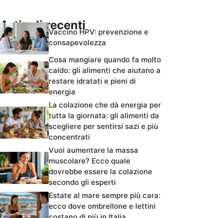
Articoli recenti
Vaccino HPV: prevenzione e
consapevolezza
Cosa mangiare quando fa molto
caldo: gli alimenti che aiutano a
restare idratati e pieni di
energia
La colazione che dà energia per
tutta la giornata: gli alimenti da
scegliere per sentirsi sazi e più
concentrati
Vuoi aumentare la massa
muscolare? Ecco quale
dovrebbe essere la colazione
secondo gli esperti
Estate al mare sempre più cara:
ecco dove ombrellone e lettini
costano di più in Italia