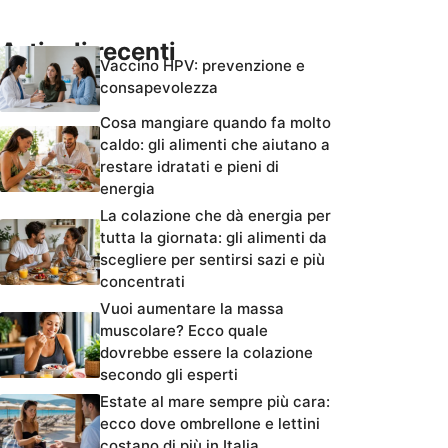
Articoli recenti
Vaccino HPV: prevenzione e
consapevolezza
Cosa mangiare quando fa molto
caldo: gli alimenti che aiutano a
restare idratati e pieni di
energia
La colazione che dà energia per
tutta la giornata: gli alimenti da
scegliere per sentirsi sazi e più
concentrati
Vuoi aumentare la massa
muscolare? Ecco quale
dovrebbe essere la colazione
secondo gli esperti
Estate al mare sempre più cara:
ecco dove ombrellone e lettini
costano di più in Italia