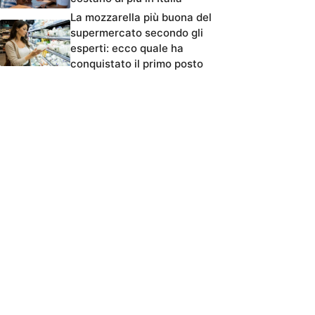
La mozzarella più buona del
supermercato secondo gli
esperti: ecco quale ha
conquistato il primo posto