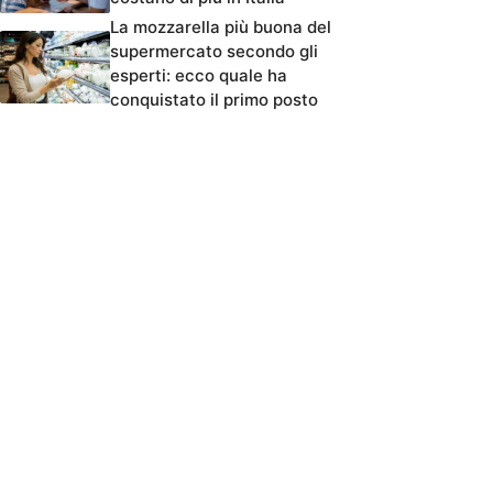
La mozzarella più buona del
supermercato secondo gli
esperti: ecco quale ha
conquistato il primo posto