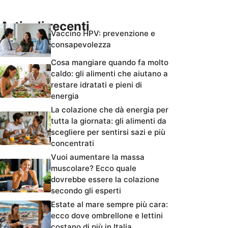
Articoli recenti
Vaccino HPV: prevenzione e
consapevolezza
Cosa mangiare quando fa molto
caldo: gli alimenti che aiutano a
restare idratati e pieni di
energia
La colazione che dà energia per
tutta la giornata: gli alimenti da
scegliere per sentirsi sazi e più
concentrati
Vuoi aumentare la massa
muscolare? Ecco quale
dovrebbe essere la colazione
secondo gli esperti
Estate al mare sempre più cara:
ecco dove ombrellone e lettini
costano di più in Italia