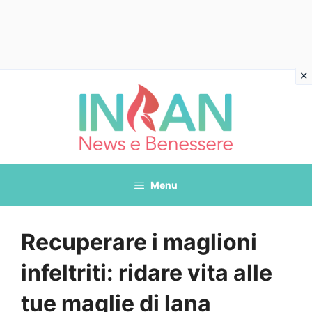
Vai
al
contenuto
Menu
Recuperare i maglioni
infeltriti: ridare vita alle
tue maglie di lana