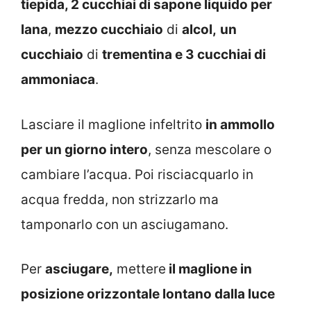
tiepida, 2 cucchiai di sapone liquido per
lana
,
mezzo cucchiaio
di
alcol,
un
cucchiaio
di
trementina e 3 cucchiai di
ammoniaca
.
Lasciare il maglione infeltrito
in ammollo
per un giorno intero
, senza mescolare o
cambiare l’acqua. Poi risciacquarlo in
acqua fredda, non strizzarlo ma
tamponarlo con un asciugamano.
Per
asciugare,
mettere
il maglione in
posizione orizzontale lontano dalla luce