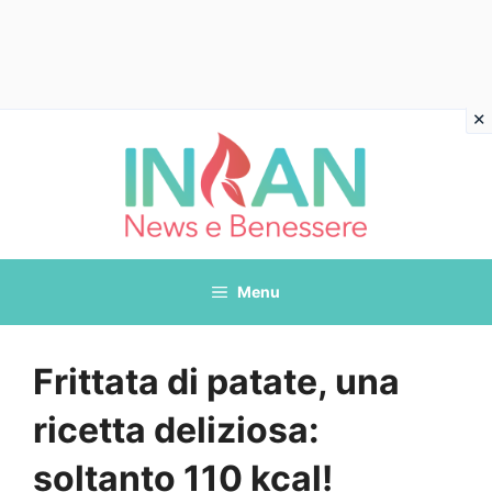
Vai
al
contenuto
Menu
Frittata di patate, una
ricetta deliziosa:
soltanto 110 kcal!