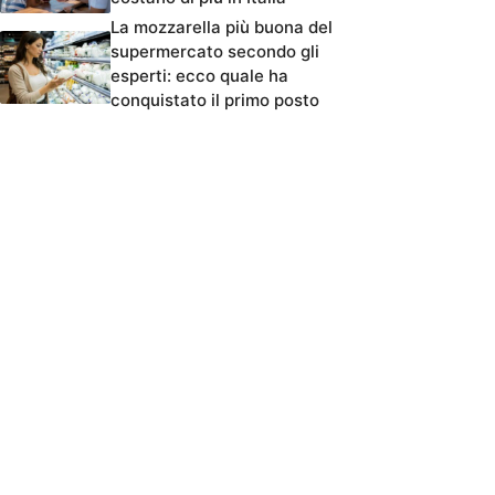
La mozzarella più buona del
supermercato secondo gli
esperti: ecco quale ha
conquistato il primo posto