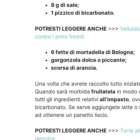
8 g di sale;
1 pizzico di bicarbonato.
POTRESTI LEGGERE ANCHE
>>>
Vellutat
contro i primi freddi
6 fette di mortadella di Bologna;
gorgonzola dolce o piccante;
scorsa di arancia.
Una volta che avrete raccolto tutto iniziat
Quando sarà morbida
frullatela
in modo d
tutti gli ingredienti relativi
all’impasto
, ovv
bicarbonato. Se serve aggiungete latte o fa
ad ottenere un panetto liscio.
POTRESTI LEGGERE ANCHE
>>>
Torta al
genuina