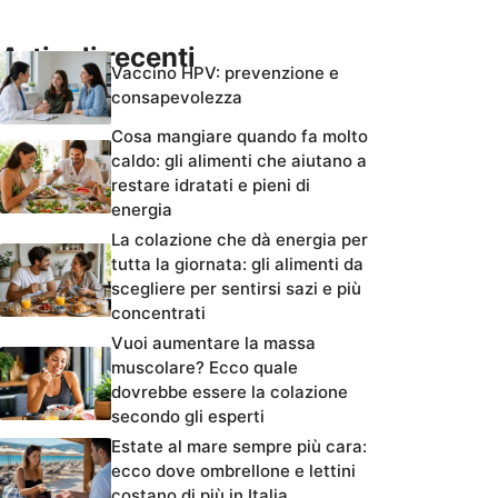
Articoli recenti
Vaccino HPV: prevenzione e
consapevolezza
Cosa mangiare quando fa molto
caldo: gli alimenti che aiutano a
restare idratati e pieni di
energia
La colazione che dà energia per
tutta la giornata: gli alimenti da
scegliere per sentirsi sazi e più
concentrati
Vuoi aumentare la massa
muscolare? Ecco quale
dovrebbe essere la colazione
secondo gli esperti
Estate al mare sempre più cara:
ecco dove ombrellone e lettini
costano di più in Italia