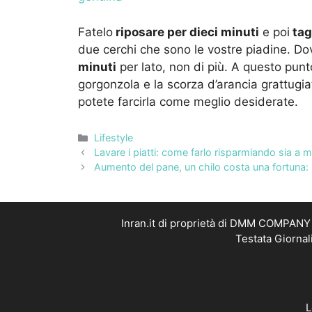
Fatelo
riposare per dieci minuti
e poi
tag
due cerchi che sono le vostre piadine. Do
minuti
per lato, non di più. A questo punt
gorgonzola e la scorza d’arancia grattugi
potete farcirla come meglio desiderate.
Categorie
Lifestyle
Lavare i piatti: come farlo risparmiando sia a m
Aumento del pane, un chilo costa una fortuna: i 
Inran.it di proprietà di DMM COMPANY S
Testata Giornal
L