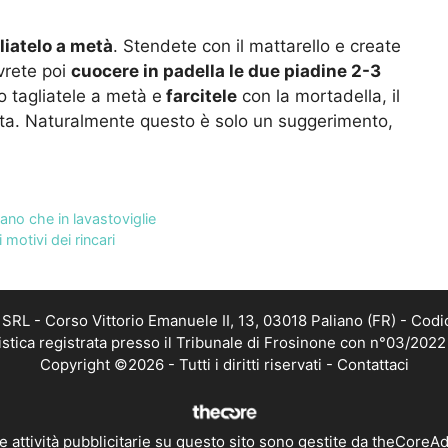
liatelo a metà
. Stendete con il mattarello e create
vrete poi
cuocere in padella le due piadine 2-3
o tagliatele a metà e
farcitele
con la mortadella, il
ata. Naturalmente questo è solo un suggerimento,
ano che in lavastoviglie
motivi dei rincari
RL - Corso Vittorio Emanuele II, 13, 03018 Paliano (FR) - Codi
istica registrata presso il Tribunale di Frosinone con n°03/202
Copyright ©2026 - Tutti i diritti riservati -
Contattaci
e attività pubblicitarie su questo sito sono gestite da theCoreA