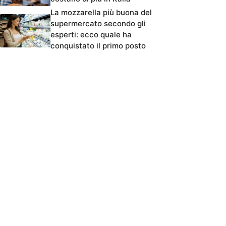
La mozzarella più buona del
supermercato secondo gli
esperti: ecco quale ha
conquistato il primo posto