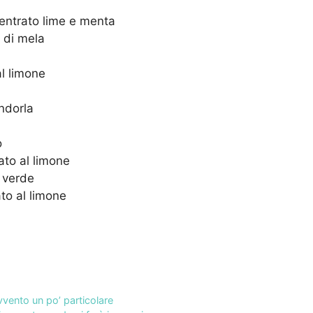
entrato lime e menta
r di mela
l limone
ndorla
o
ato al limone
e verde
to al limone
vvento un po’ particolare