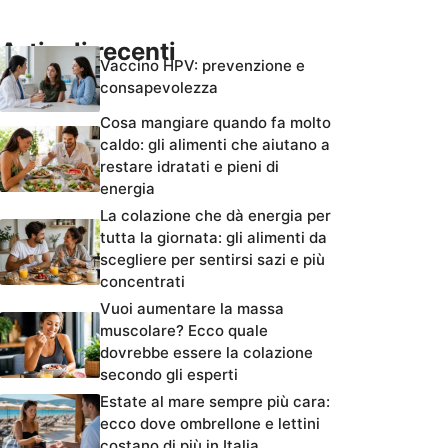
Articoli recenti
Vaccino HPV: prevenzione e
consapevolezza
Cosa mangiare quando fa molto
caldo: gli alimenti che aiutano a
restare idratati e pieni di
energia
La colazione che dà energia per
tutta la giornata: gli alimenti da
scegliere per sentirsi sazi e più
concentrati
Vuoi aumentare la massa
muscolare? Ecco quale
dovrebbe essere la colazione
secondo gli esperti
Estate al mare sempre più cara:
ecco dove ombrellone e lettini
costano di più in Italia