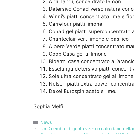
Aldi Tandi, concentrato lemon
Detersivo Conad verso natura conc
Winni’s piatti concentrato lime e fio
Carrefour piatti limone
Conad gel piatti superconcentrato a
Chanteclair vert limone e basilico
Albero Verde piatti concentrato ma
Coop Casa gel al limone
Bioermi casa concentrato all’aranci
Esselunga detersivo piatti concentr
Sole ultra concentrato gel al limon
Nelsen piatti extra power concentra
Dexel Eurospin aceto e lime.
Sophia Melfi
Categorie
News
Un Dicembre di gentilezze: un calendario dell’a