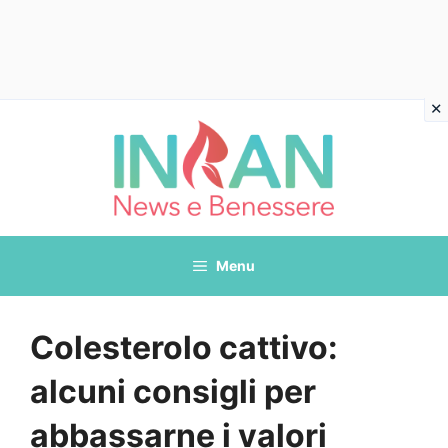
Vai
al
contenuto
Menu
Colesterolo cattivo:
alcuni consigli per
abbassarne i valori