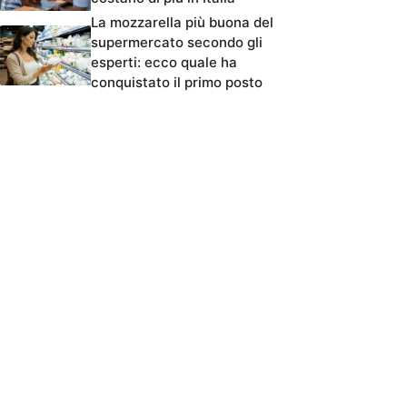
La mozzarella più buona del
supermercato secondo gli
esperti: ecco quale ha
conquistato il primo posto