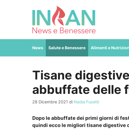
Vai
al
contenuto
News
Salute e Benessere
Alimenti e Nutrizio
Tisane digestive:
abbuffate delle 
28 Dicembre 2021
di
Nadia Fusetti
Dopo le abbuffate dei primi giorni di fe
quindi ecco le migliori tisane digestive