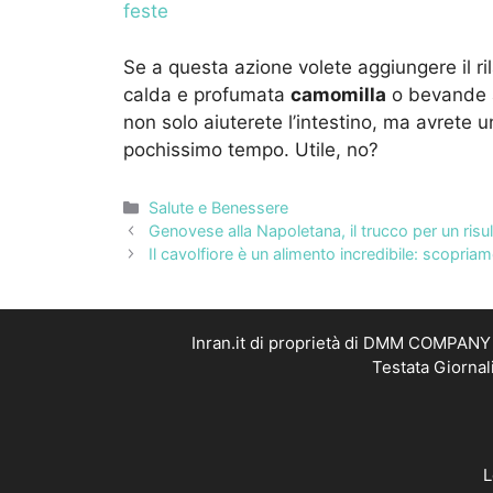
feste
Se a questa azione volete aggiungere il ri
calda e profumata
camomilla
o bevande 
non solo aiuterete l’intestino, ma avrete un
pochissimo tempo. Utile, no?
Categorie
Salute e Benessere
Genovese alla Napoletana, il trucco per un risult
Il cavolfiore è un alimento incredibile: scopria
Inran.it di proprietà di DMM COMPANY S
Testata Giornal
L