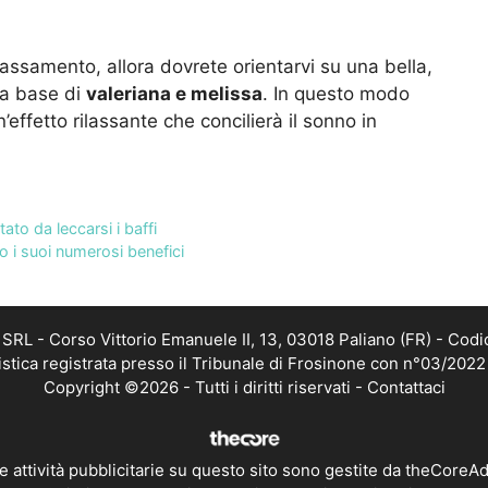
lassamento, allora dovrete orientarvi su una bella,
a base di
valeriana e melissa
. In questo modo
’effetto rilassante che concilierà il sonno in
ato da leccarsi i baffi
mo i suoi numerosi benefici
RL - Corso Vittorio Emanuele II, 13, 03018 Paliano (FR) - Codi
istica registrata presso il Tribunale di Frosinone con n°03/202
Copyright ©2026 - Tutti i diritti riservati -
Contattaci
e attività pubblicitarie su questo sito sono gestite da theCoreA