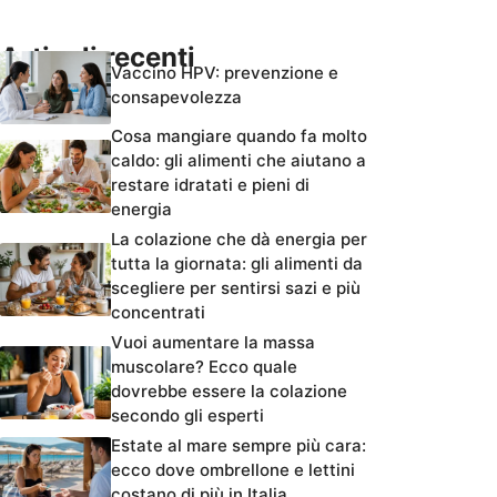
Articoli recenti
Vaccino HPV: prevenzione e
consapevolezza
Cosa mangiare quando fa molto
caldo: gli alimenti che aiutano a
restare idratati e pieni di
energia
La colazione che dà energia per
tutta la giornata: gli alimenti da
scegliere per sentirsi sazi e più
concentrati
Vuoi aumentare la massa
muscolare? Ecco quale
dovrebbe essere la colazione
secondo gli esperti
Estate al mare sempre più cara:
ecco dove ombrellone e lettini
costano di più in Italia