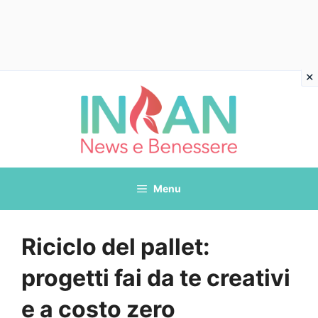
Vai
al
contenuto
Menu
Riciclo del pallet:
progetti fai da te creativi
e a costo zero