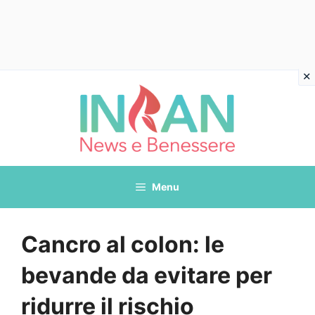
Vai
al
contenuto
Menu
Cancro al colon: le
bevande da evitare per
ridurre il rischio