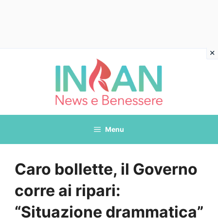
Vai
al
contenuto
Menu
Caro bollette, il Governo
corre ai ripari:
“Situazione drammatica”