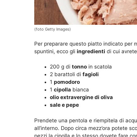
(foto Getty Images)
Per preparare questo piatto indicato per 
spuntini, ecco gli
ingredienti
di cui avret
200 g di
tonno
in scatola
2 barattoli di
fagioli
1
pomodoro
1
cipolla
bianca
olio extravergine di oliva
sale e pepe
Prendete una pentola e riempitela di acqua,
all’interno. Dopo circa mezz’ora potete scol
pezzi la cipolla e lo stesso dovete fare c