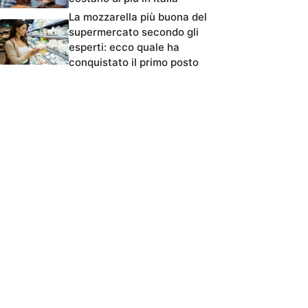
La mozzarella più buona del
supermercato secondo gli
esperti: ecco quale ha
conquistato il primo posto