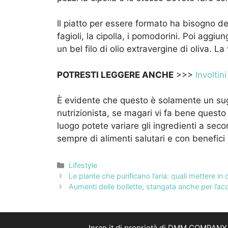
Il piatto per essere formato ha bisogno del
fagioli, la cipolla, i pomodorini. Poi aggi
un bel filo di olio extravergine di oliva. L
POTRESTI LEGGERE ANCHE
>>>
Involtin
È evidente che questo è solamente un sug
nutrizionista, se magari vi fa bene questo 
luogo potete variare gli ingredienti a secon
sempre di alimenti salutari e con benefici 
Categorie
Lifestyle
Le piante che purificano l’aria: quali mettere in 
Aumenti delle bollette, stangata anche per l’a
Inran.it di proprietà di DMM COMPANY S