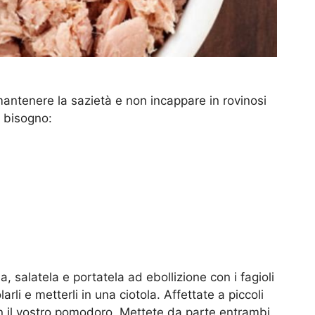
mantenere la sazietà e non incappare in rovinosi
e bisogno:
 salatela e portatela ad ebollizione con i fagioli
arli e metterli in una ciotola. Affettate a piccoli
on il vostro pomodoro. Mettete da parte entrambi.