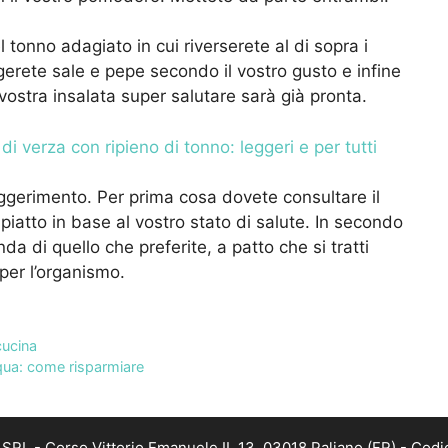
 tonno adagiato in cui riverserete al di sopra i
ungerete sale e pepe secondo il vostro gusto e infine
a vostra insalata super salutare sarà già pronta.
i di verza con ripieno di tonno: leggeri e per tutti
gerimento. Per prima cosa dovete consultare il
piatto in base al vostro stato di salute. In secondo
da di quello che preferite, a patto che si tratti
per l’organismo.
cucina
cqua: come risparmiare
RL - Corso Vittorio Emanuele II, 13, 03018 Paliano (FR) - Codi