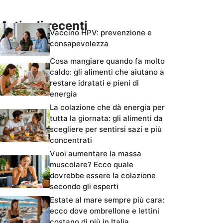
Articoli recenti
Vaccino HPV: prevenzione e
consapevolezza
Cosa mangiare quando fa molto
caldo: gli alimenti che aiutano a
restare idratati e pieni di
energia
La colazione che dà energia per
tutta la giornata: gli alimenti da
scegliere per sentirsi sazi e più
concentrati
Vuoi aumentare la massa
muscolare? Ecco quale
dovrebbe essere la colazione
secondo gli esperti
Estate al mare sempre più cara:
ecco dove ombrellone e lettini
costano di più in Italia