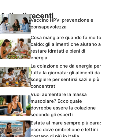
Articoli recenti
Vaccino HPV: prevenzione e
consapevolezza
Cosa mangiare quando fa molto
caldo: gli alimenti che aiutano a
restare idratati e pieni di
energia
La colazione che dà energia per
tutta la giornata: gli alimenti da
scegliere per sentirsi sazi e più
concentrati
Vuoi aumentare la massa
muscolare? Ecco quale
dovrebbe essere la colazione
secondo gli esperti
Estate al mare sempre più cara:
ecco dove ombrellone e lettini
costano di più in Italia