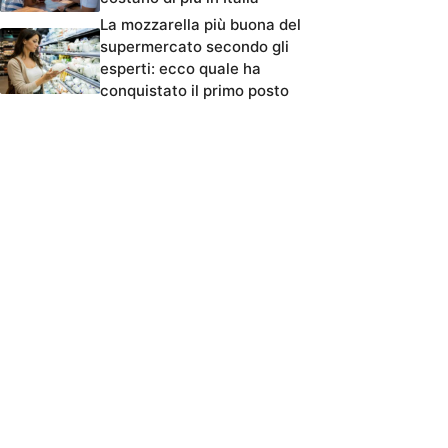
La mozzarella più buona del
supermercato secondo gli
esperti: ecco quale ha
conquistato il primo posto