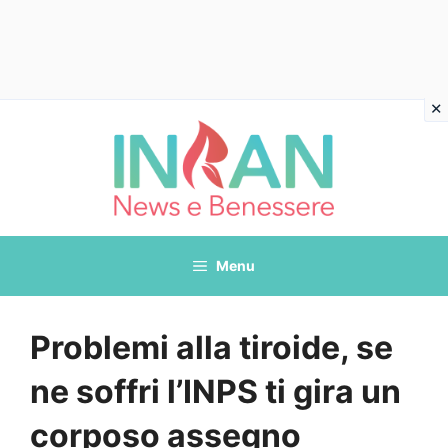
Vai
al
contenuto
Menu
Problemi alla tiroide, se
ne soffri l’INPS ti gira un
corposo assegno