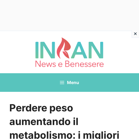
Vai
al
contenuto
Menu
Perdere peso
aumentando il
metabolismo: i migliori