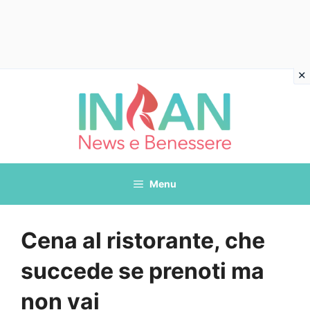
Vai
al
contenuto
Menu
Cena al ristorante, che
succede se prenoti ma
non vai