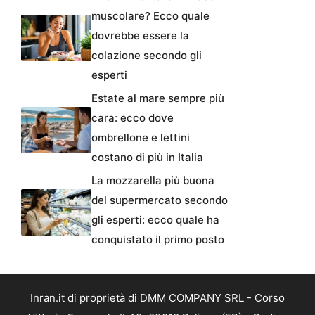
muscolare? Ecco quale
dovrebbe essere la
colazione secondo gli
esperti
Estate al mare sempre più
cara: ecco dove
ombrellone e lettini
costano di più in Italia
La mozzarella più buona
del supermercato secondo
gli esperti: ecco quale ha
conquistato il primo posto
Inran.it di proprietà di DMM COMPANY SRL - Corso