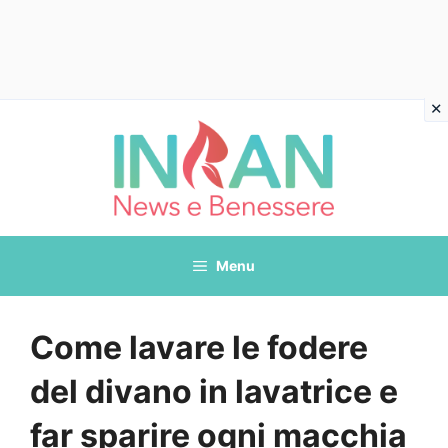
Vai
al
contenuto
Menu
Come lavare le fodere
del divano in lavatrice e
far sparire ogni macchia