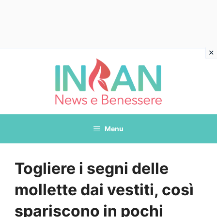
Vai
al
contenuto
Menu
Togliere i segni delle
mollette dai vestiti, così
spariscono in pochi