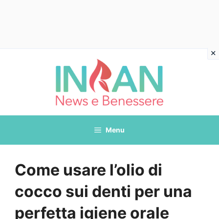
Vai
al
contenuto
Menu
Come usare l’olio di
cocco sui denti per una
perfetta igiene orale