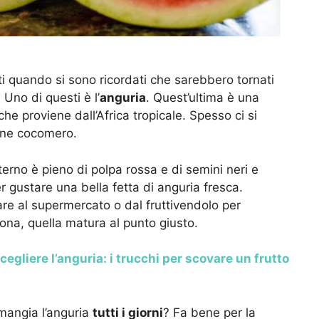
tti quando si sono ricordati che sarebbero tornati
 Uno di questi è l’
anguria
. Quest’ultima è una
he proviene dall’Africa tropicale. Spesso ci si
mine cocomero.
nterno è pieno di polpa rossa e di semini neri e
er gustare una bella fetta di anguria fresca.
re al supermercato o dal fruttivendolo per
ona, quella matura al punto giusto.
egliere l’anguria: i trucchi per scovare un frutto
mangia l’anguria
tutti i giorni
? Fa bene per la