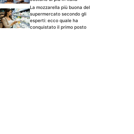
La mozzarella più buona del
supermercato secondo gli
esperti: ecco quale ha
conquistato il primo posto