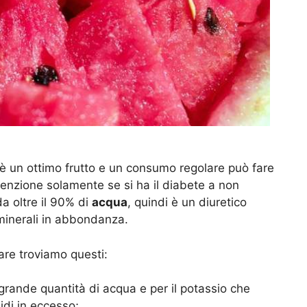
a è un ottimo frutto e un consumo regolare può fare
tenzione solamente se si ha il diabete a non
a oltre il 90% di
acqua
, quindi è un diuretico
 minerali in abbondanza.
are troviamo questi:
a grande quantità di acqua e per il potassio che
idi in eccesso;