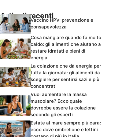
Articoli recenti
Vaccino HPV: prevenzione e
consapevolezza
Cosa mangiare quando fa molto
caldo: gli alimenti che aiutano a
restare idratati e pieni di
energia
La colazione che dà energia per
tutta la giornata: gli alimenti da
scegliere per sentirsi sazi e più
concentrati
Vuoi aumentare la massa
muscolare? Ecco quale
dovrebbe essere la colazione
secondo gli esperti
Estate al mare sempre più cara:
ecco dove ombrellone e lettini
costano di più in Italia