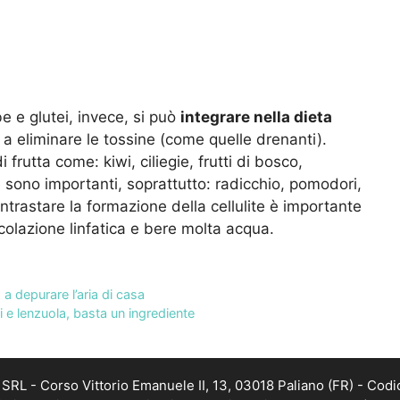
be e glutei, invece, si può
integrare nella dieta
 a eliminare le tossine (come quelle drenanti).
frutta come: kiwi, ciliegie, frutti di bosco,
sono importanti, soprattutto: radicchio, pomodori,
ontrastare la formazione della cellulite è importante
rcolazione linfatica e bere molta acqua.
 depurare l’aria di casa
ti e lenzuola, basta un ingrediente
RL - Corso Vittorio Emanuele II, 13, 03018 Paliano (FR) - Codi