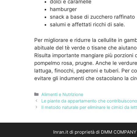
dolci e caramelle
hamburger
snack a base di zucchero raffinato
salumi e affettati ricchi di sale.
Per migliorare e ridurre la cellulite in gam
abituale del tè verde o tisane che aiutano
Risulta importante mangiare più porzioni di 
pompelmo rosa, prugne. Anche le verdure 
lattuga, finocchi, peperoni e tuberi. Per c
evitare gli indumenti che ostacolano la ci
Categorie
Alimenti e Nutrizione
Le piante da appartamento che contribuiscono a
Il metodo naturale per eliminare le cimici da let
Inran.it di proprietà di DMM COMPANY S