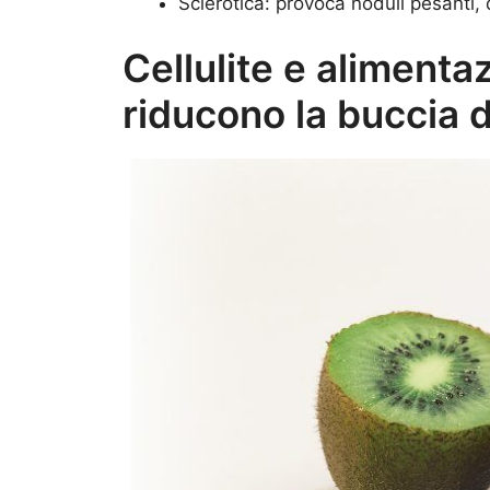
Sclerotica: provoca noduli pesanti, q
Cellulite e alimentaz
riducono la buccia d