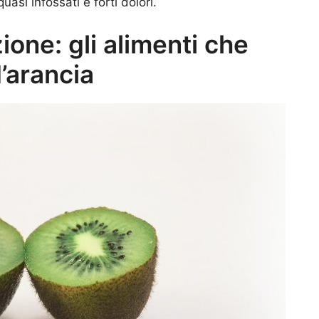
uasi infossati e forti dolori.
ione: gli alimenti che
’arancia