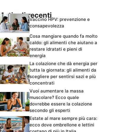
Articoli recenti
Vaccino HPV: prevenzione e
consapevolezza
Cosa mangiare quando fa molto
caldo: gli alimenti che aiutano a
restare idratati e pieni di
energia
La colazione che dà energia per
tutta la giornata: gli alimenti da
scegliere per sentirsi sazi e più
concentrati
Vuoi aumentare la massa
muscolare? Ecco quale
dovrebbe essere la colazione
secondo gli esperti
Estate al mare sempre più cara:
ecco dove ombrellone e lettini
costano di più in Italia