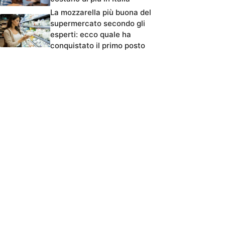
La mozzarella più buona del
supermercato secondo gli
esperti: ecco quale ha
conquistato il primo posto