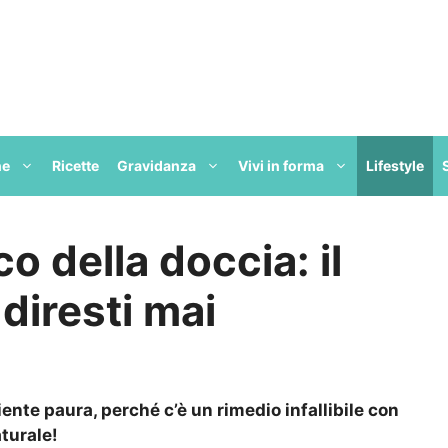
ne
Ricette
Gravidanza
Vivi in forma
Lifestyle
co della doccia: il
diresti mai
iente paura, perché c’è un rimedio infallibile con
aturale!