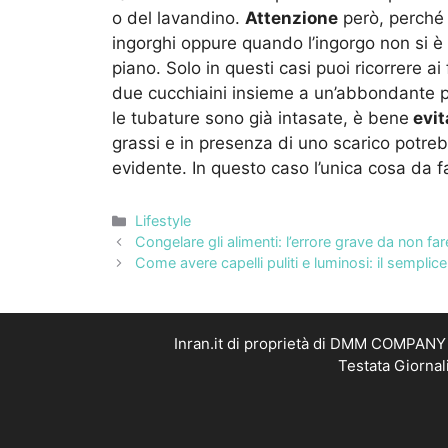
o del lavandino.
Attenzione
però, perché 
ingorghi oppure quando l’ingorgo non si è 
piano. Solo in questi casi puoi ricorrere ai
due cucchiaini insieme a un’abbondante p
le tubature sono già intasate, è bene
evit
grassi e in presenza di uno scarico potr
evidente. In questo caso l’unica cosa da f
Categorie
Lifestyle
Congelare gli alimenti: l’errore grave da non fa
Come avere capelli puliti e luminosi: il semplic
Inran.it di proprietà di DMM COMPANY S
Testata Giornal