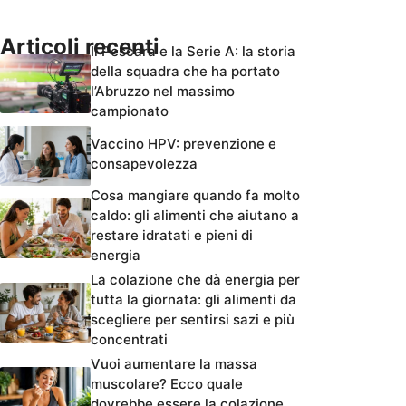
Articoli recenti
Il Pescara e la Serie A: la storia
della squadra che ha portato
l’Abruzzo nel massimo
campionato
Vaccino HPV: prevenzione e
consapevolezza
Cosa mangiare quando fa molto
caldo: gli alimenti che aiutano a
restare idratati e pieni di
energia
La colazione che dà energia per
tutta la giornata: gli alimenti da
scegliere per sentirsi sazi e più
concentrati
Vuoi aumentare la massa
muscolare? Ecco quale
dovrebbe essere la colazione